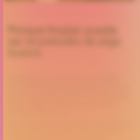
Porque limpiar puede
ser el preludio de algo
bueno.
Creatividad que enganche, que empatize,
que cuente cosas, que arranque una sonrisa,
que se recuerde, que esté en la estrategia y
donde targets, productos y marca sean
protagonistas. Casi ná.
Así nos planteamos este nuevo reto para una
marca con la que llevamos más de 13 años