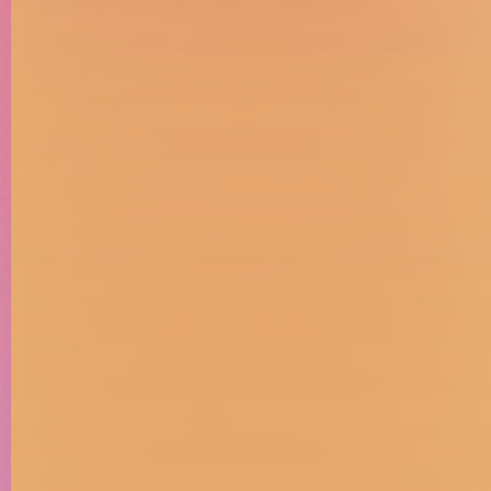
creando territorio, tono e identidad.
Que la limpieza y la felicidad están unidas en
el hogar es algo que quedó claro en la
investigación que llevamos a cabo en 2021.
En esta campaña tocaba buscar un nuevo
salto de notoriedad y conectar muy pero
que muy bien con nuestra audiencia.
¡Estaba cantado! Había que emplear aquello
que más atrapa y genera recuerdo: la música.
Y si hay algo que funde muy, pero que muy
bien, es limpiar y cantar a la vez. Pues, ¡listo!
Hagamos un musical que no es un musical.
Un jingle que no es un jingle. Una campaña
que es muy campaña.
Y con una idea detrás llena de verdad y
coherencia de marca: la limpieza, a menudo,