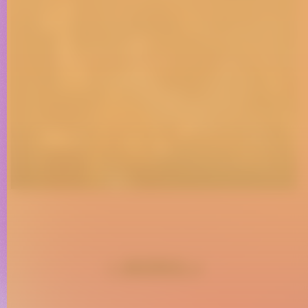
+ WORKS ↗