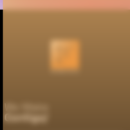
We Make
Contigo/