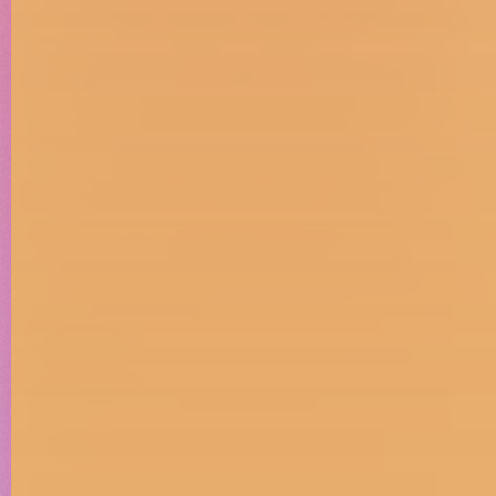
es el preludio de algo bueno. Es limpiar y ser
feliz. Que se lo digan a nuestros
protagonistas, que saben que después de
dejar todo perfecto, les espera la cita de su
vida, la dosis de endorfinas que su
hiperactividad necesita o la sonrisa perfecta
de la persona que más quieres.
Haz la prueba, si después de verlo, no
puedes dejar de cantarlo, bienvenido al
universo 3 Brujas.
Qualitative
research
Quanitative
research
Brand
purpose
Brand