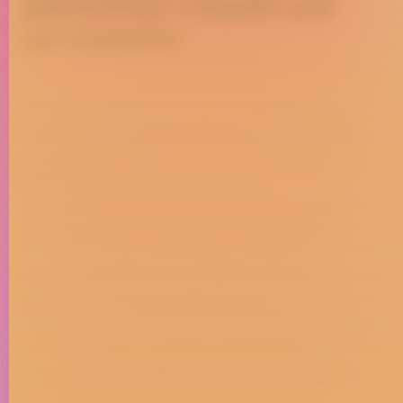
palomitas creado por
un creador
En un momento en el que la Generación Z
celebra la mezcla, lo híbrido y lo inesperado,
quisimos llevar el posicionamiento de
Palomitas RISI un paso más allá.
"Pa' qué elegir" dejó de ser un claim para
convertirse en unproducto tangible.
Junto a Peldanyos, una de las voces más
auténticas de esta generación y referente
absoluto de las mezclas imposibles, creamos
el primer drop sorpresa de Palomitas RISI:
una edición limitada con los cinco sabores
mezclados en una sola bolsa.