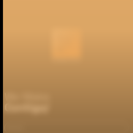
We Make
Contigo/