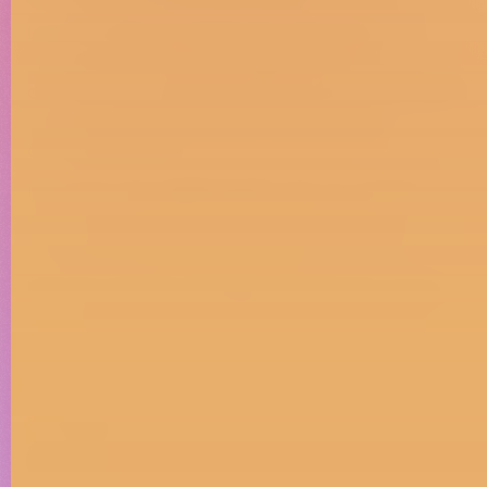
La campaña se construyó como una
narrativa en tres actos, generando
conversación, participación y una comunidad
que amplificó la idea con sus propias
combinaciones.
Más que una colaboración con un creador,
fue una forma de convertiruna actitud
cultural en un producto real.
Porque cuando una idea conecta de verdad
con Internet, deja de ser contenido para
convertirse en cultura.
Strategy
Branded
Content