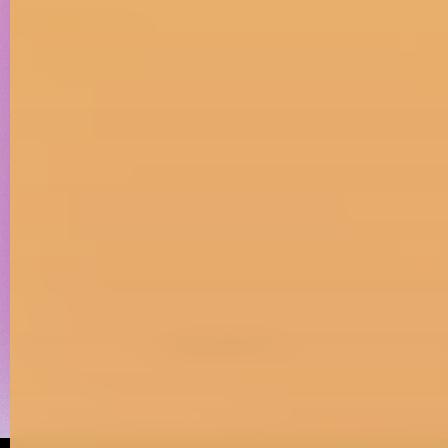
Creator
Collaboration
Product Drop
+ WORKS ↗