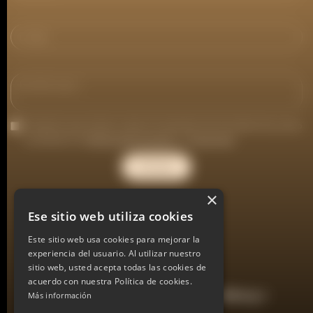
Consiento que se lleve a cabo el tratamiento de mis datos tal y como
se detalla en la
Política deprivacidad
y el
Aviso legal
×
Ese sitio web utiliza cookies
LinkedIn ↗
Este sitio web usa cookies para mejorar la
experiencia del usuario. Al utilizar nuestro
Instagram ↗
sitio web, usted acepta todas las cookies de
acuerdo con nuestra Política de cookies.
Directora Nuevo Negocio Lorena Alborg ↗
Más información