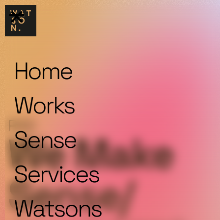
Home
Works
RISI
Sense
We Make
Services
Sense/
Watsons